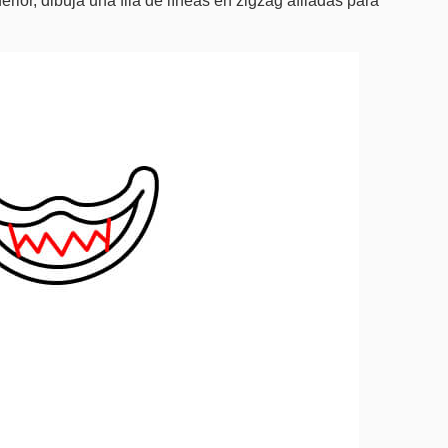
ferior, dibuja una fila de líneas en zigzag afiladas para