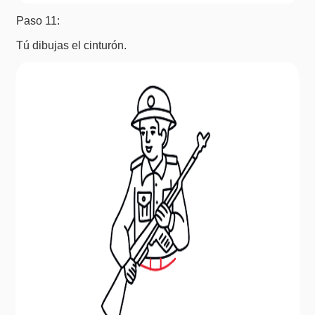
Paso 11:
Tú dibujas el cinturón.