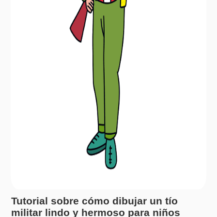
Tutorial sobre cómo dibujar un tío
militar lindo y hermoso para niños